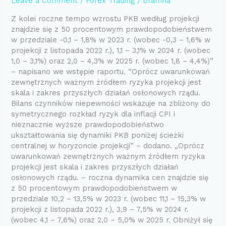
Leave a Comment
/
Forex Trading
/
bramha
na
dwucyfrowym
Z kolei roczne tempo wzrostu PKB według projekcji
poziomie,
znajdzie się z 50 procentowym prawdopodobieństwem
a
w przedziale -0,1 – 1,8% w 2023 r. (wobec -0,3 – 1,6% w
PKB
projekcji z listopada 2022 r.), 1,1 – 3,1% w 2024 r. (wobec
osiągnie
1,0 – 3,1%) oraz 2,0 – 4,3% w 2025 r. (wobec 1,8 – 4,4%)”
minimum
– napisano we wstępie raportu. “Oprócz uwarunkowań
w
zewnętrznych ważnym źródłem ryzyka projekcji jest
I
skala i zakres przyszłych działań osłonowych rządu.
kwartale
Bilans czynników niepewności wskazuje na zbliżony do
projekcja
symetrycznego rozkład ryzyk dla inflacji CPI i
inflacji
nieznacznie wyższe prawdopodobieństwo
NBP
ukształtowania się dynamiki PKB poniżej ścieżki
centralnej w horyzoncie projekcji” – dodano. „Oprócz
uwarunkowań zewnętrznych ważnym źródłem ryzyka
projekcji jest skala i zakres przyszłych działań
osłonowych rządu. – roczna dynamika cen znajdzie się
z 50 procentowym prawdopodobieństwem w
przedziale 10,2 – 13,5% w 2023 r. (wobec 11,1 – 15,3% w
projekcji z listopada 2022 r.), 3,9 – 7,5% w 2024 r.
(wobec 4,1 – 7,6%) oraz 2,0 – 5,0% w 2025 r. Obniżył się