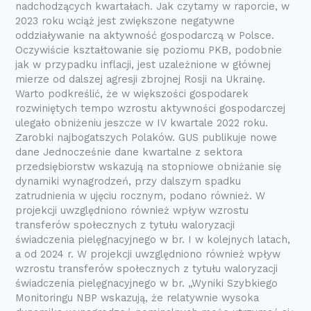
nadchodzących kwartałach. Jak czytamy w raporcie, w
2023 roku wciąż jest zwiększone negatywne
oddziaływanie na aktywność gospodarczą w Polsce.
Oczywiście kształtowanie się poziomu PKB, podobnie
jak w przypadku inflacji, jest uzależnione w głównej
mierze od dalszej agresji zbrojnej Rosji na Ukrainę.
Warto podkreślić, że w większości gospodarek
rozwiniętych tempo wzrostu aktywności gospodarczej
ulegało obniżeniu jeszcze w IV kwartale 2022 roku.
Zarobki najbogatszych Polaków. GUS publikuje nowe
dane Jednocześnie dane kwartalne z sektora
przedsiębiorstw wskazują na stopniowe obniżanie się
dynamiki wynagrodzeń, przy dalszym spadku
zatrudnienia w ujęciu rocznym, podano również. W
projekcji uwzględniono również wpływ wzrostu
transferów społecznych z tytułu waloryzacji
świadczenia pielęgnacyjnego w br. I w kolejnych latach,
a od 2024 r. W projekcji uwzględniono również wpływ
wzrostu transferów społecznych z tytułu waloryzacji
świadczenia pielęgnacyjnego w br. „Wyniki Szybkiego
Monitoringu NBP wskazują, że relatywnie wysoka