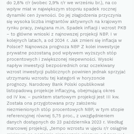
do 2,8% r/r (wobec 2,9% r/r we wrześniu br.), na co
wpływ miał w największym stopniu spadek rocznej
dynamiki cen żywności. Do jej złagodzenia przyczynia
się wysoka liczba imigrantów aktywnych na krajowym
rynku pracy, związana m.in. Spadek inflacji i wzrost PKB
– to główne wnioski z najnowszej projekcji NBP. I w
kolejnych latach, a od 2024 r. Jak zmieni się inflacja w
Polsce? Najnowsza prognoza NBP Z kolei inwestycje
prywatne pozostaną pod wpływem wyższych stóp
procentowych i zwiększonej niepewności. Wysoki
napływ inwestycji bezpośrednich oraz oczekiwany
wzrost inwestycji publicznych powinien jednak sprzyjać
utrzymaniu wzrostu tej kategorii w horyzoncie
prognozy. Narodowy Bank Polski opublikował
listopadową projekcje inflacyjną, obejmującą okres
od IV kw. – punktem startowym projekcji jest III kw.
Została ona przygotowana przy założeniu
niezmienionych stóp procentowych NBP, w tym stopie
referencyjnej równej 5,75 proc., z uwzględnieniem
danych dostępnych do 23 października 2023 r. Według
marcowej projekcji, „tempo wzrostu w ujęciu r/r osiągnie