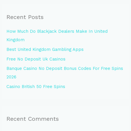
a
r
Recent Posts
c
h
How Much Do Blackjack Dealers Make In United
f
Kingdom
o
Best United Kingdom Gambling Apps
r
Free No Deposit Uk Casinos
:
Banque Casino No Deposit Bonus Codes For Free Spins
2026
Casino British 50 Free Spins
Recent Comments