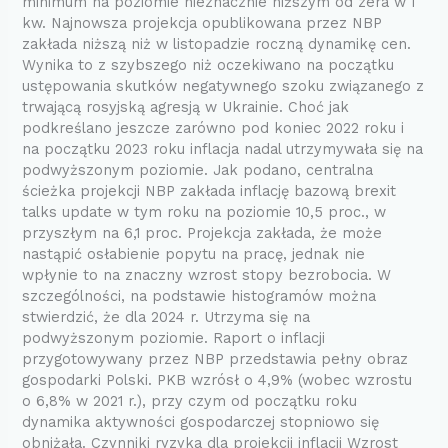
minimum na poziomie nieznacznie niższym od zera w I
kw. Najnowsza projekcja opublikowana przez NBP
zakłada niższą niż w listopadzie roczną dynamikę cen.
Wynika to z szybszego niż oczekiwano na początku
ustępowania skutków negatywnego szoku związanego z
trwającą rosyjską agresją w Ukrainie. Choć jak
podkreślano jeszcze zarówno pod koniec 2022 roku i
na początku 2023 roku inflacja nadal utrzymywała się na
podwyższonym poziomie. Jak podano, centralna
ścieżka projekcji NBP zakłada inflację bazową brexit
talks update w tym roku na poziomie 10,5 proc., w
przyszłym na 6,1 proc. Projekcja zakłada, że może
nastąpić osłabienie popytu na pracę, jednak nie
wpłynie to na znaczny wzrost stopy bezrobocia. W
szczególności, na podstawie histogramów można
stwierdzić, że dla 2024 r. Utrzyma się na
podwyższonym poziomie. Raport o inflacji
przygotowywany przez NBP przedstawia pełny obraz
gospodarki Polski. PKB wzrósł o 4,9% (wobec wzrostu
o 6,8% w 2021 r.), przy czym od początku roku
dynamika aktywności gospodarczej stopniowo się
obniżała. Czynniki ryzyka dla projekcji inflacji Wzrost