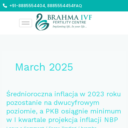
Skip
+91-8885554404, 8885554454
FAQ
to
content
March 2025
Średnioroczna
Średnioroczna inflacja w 2023 roku
inflacja
pozostanie na dwucyfrowym
w
poziomie, a PKB osiągnie minimum
2023
roku
w I kwartale projekcja inflacji NBP
pozostanie