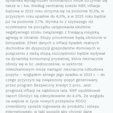
dynamika wynagrodzeń nominalnych może utrzymać się
także w I kw. Według centralnej ścieżki NBP, inflacja
bazowa w 2023 roku utrzyma się na poziomie 10,3%, w
przyszłym roku spadnie do 6,0%, a w 2025 roku będzie
już na poziomie 3,7%. Wynika to z szybszego niż
oczekiwano na początku ustępowania skutków
negatywnego szoku związanego z trwającą rosyjską
agresją w Ukrainie. Stopy procentowe będą obniżone w
listopadzie. Efekt danych o inflacji Spadek realnych
dochodów do dyspozycji gospodarstw domowych w
połączeniu z niską stopą oszczędności będzie wpływał
na dynamikę konsumpcji prywatnej, która nieznacznie
obniży się w br. Jednocześnie, w sektorze
mieszkaniowym może nastąpić nieznaczna odbudowa
popytu – względem silnego jego spadku w 2023 r. – do
czego przyczyni się zwiększony popyt generowany
przez program Bezpieczny Kredyt 2 proc. Jest
prognoza inflacji na najbliższe lata. NBP opublikował
raport Obniżyć się zdecydowanie do 4,4%. Ze względu
na wejście w życie nowych przepisów RODO
zmieniliśmy sposób logowania do produktu i sklepu
internetowego, w taki sposób aby chronić dane