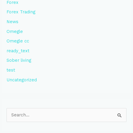
Forex
Forex Trading
News
Omegle
Omegle cc
ready_text
Sober living
test
Uncategorized
S
e