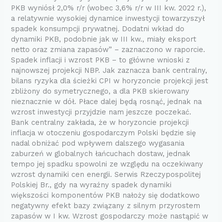
PKB wyniósł 2,0% r/r (wobec 3,6% r/r w III kw. 2022 r.),
a relatywnie wysokiej dynamice inwestycji towarzyszył
spadek konsumpcji prywatnej. Dodatni wkład do
dynamiki PKB, podobnie jak w III kw., miały eksport
netto oraz zmiana zapasów” – zaznaczono w raporcie.
Spadek inflacji i wzrost PKB – to główne wnioski z
najnowszej projekcji NBP. Jak zaznacza bank centralny,
bilans ryzyka dla ścieżki CPI w horyzoncie projekcji jest
zbliżony do symetrycznego, a dla PKB skierowany
nieznacznie w dół. Płace dalej będą rosnąć, jednak na
wzrost inwestycji przyjdzie nam jeszcze poczekać.
Bank centralny zakłada, że w horyzoncie projekcji
inflacja w otoczeniu gospodarczym Polski będzie się
nadal obniżać pod wpływem dalszego wygasania
zaburzeń w globalnych łańcuchach dostaw, jednak
tempo jej spadku spowolni ze względu na oczekiwany
wzrost dynamiki cen energii. Serwis Rzeczypospolitej
Polskiej Br., gdy na wyraźny spadek dynamiki
większości komponentów PKB nałoży się dodatkowo
negatywny efekt bazy związany z silnym przyrostem
zapasów w I kw. Wzrost gospodarczy może nastąpić w