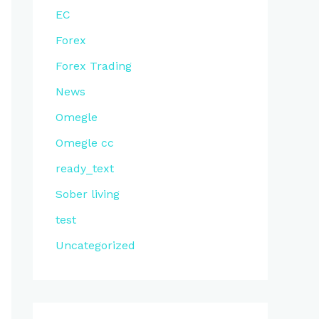
EC
Forex
Forex Trading
News
Omegle
Omegle cc
ready_text
Sober living
test
Uncategorized