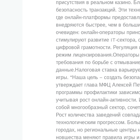
присутствия в реальном казино. Бл
безопасность транзакций. Эти тех
где онлайн‑платформы предоставл
внедряются быстрее, чем в больши
очевиден: онлайн‑операторы прино
стимулируют развитие IT‑сектора,
цифровой грамотности. Регуляция и
режим лицензирования.Операторы 
требования по борьбе с отмывани
данные.Налоговая ставка варьируе
игры. “Наша цель – создать безопа
утверждает глава МФЦ Алексей Пе
программы профилактики зависимо
учитывая рост онлайн‑активности. 
собой многообразный сектор, соч
Рост количества заведений совпад
технологическим прогрессом. Боль
городах, но региональные центры 
новшества меняют правила игры и