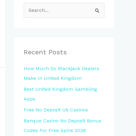
S
e
a
r
c
Recent Posts
h
How Much Do Blackjack Dealers
f
Make In United Kingdom
o
Best United Kingdom Gambling
r
Apps
:
Free No Deposit Uk Casinos
Banque Casino No Deposit Bonus
Codes For Free Spins 2026