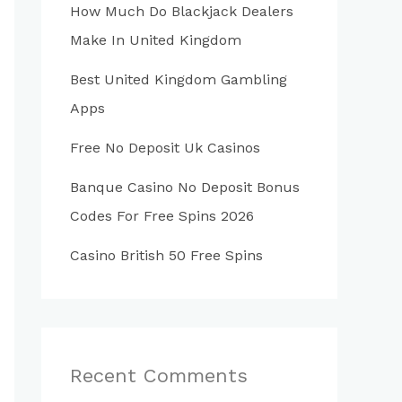
How Much Do Blackjack Dealers
Make In United Kingdom
Best United Kingdom Gambling
Apps
Free No Deposit Uk Casinos
Banque Casino No Deposit Bonus
Codes For Free Spins 2026
Casino British 50 Free Spins
Recent Comments