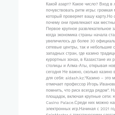
Какой азарт? Какое число? Вход в 
почувствовать ритм игры: громкая 
который проверяет вашу карту.Но с
почему они привлекают как местных
Первое крупное развлекательное з
когда экономика страны начала ста
увеличилось до более 30 официаль
сетевые центры, так и небольшие 
западных стран, где казино тради
курортных зонах, в Казахстане их
столицы и Алма-Аты, открывая нов
сегодня Не важно, сколько казино 
для себя: aidash.kz.“Казино – это 
отмечает профессор Игорь Иванови
помнить, что риск всегда рядом”. 
площадок, включая крупные сети: 
Casino Palace.Среди них можно най
электронных игр.Начиная с 2021 г
SpinMaster с тематическими слотам