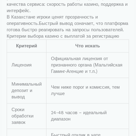
качества сервиса: скорость работы казино, поддержка и
интерфейс.
В Казахстане игроки ценят прозрачность и
оперативность.Быстрый вывод означает, что платформа
готова быстро реагировать на запросы пользователей.
Критерии выбора казино с выплатой за регистрацию
Критерий
Что искать
Официальная лицензия от
Лицензия
признанного органа (Мальтийская
Гаминг‑Агенцие и т.п.)
Минимальный
Чем ниже порог и комиссия, тем
депозит и
лучше
вывод
Сроки
24-48 часов – идеальный
обработки
диапазон
заявок
Быстрый отклик в чате,