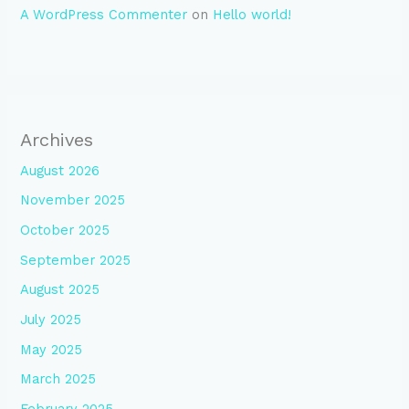
A WordPress Commenter
on
Hello world!
Archives
August 2026
November 2025
October 2025
September 2025
August 2025
July 2025
May 2025
March 2025
February 2025