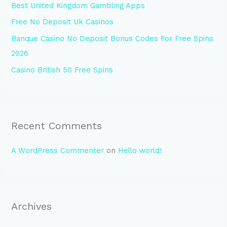
Best United Kingdom Gambling Apps
r
Free No Deposit Uk Casinos
:
Banque Casino No Deposit Bonus Codes For Free Spins
2026
Casino British 50 Free Spins
Recent Comments
A WordPress Commenter
on
Hello world!
Archives