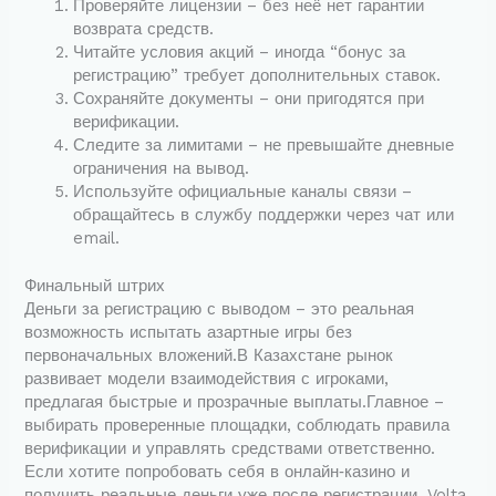
Проверяйте лицензии – без неё нет гарантии
возврата средств.
Читайте условия акций – иногда “бонус за
регистрацию” требует дополнительных ставок.
Сохраняйте документы – они пригодятся при
верификации.
Следите за лимитами – не превышайте дневные
ограничения на вывод.
Используйте официальные каналы связи –
обращайтесь в службу поддержки через чат или
email.
Финальный штрих
Деньги за регистрацию с выводом – это реальная
возможность испытать азартные игры без
первоначальных вложений.В Казахстане рынок
развивает модели взаимодействия с игроками,
предлагая быстрые и прозрачные выплаты.Главное –
выбирать проверенные площадки, соблюдать правила
верификации и управлять средствами ответственно.
Если хотите попробовать себя в онлайн‑казино и
получить реальные деньги уже после регистрации, Volta