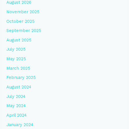
August 2026
November 2025
October 2025
September 2025
August 2025
July 2025
May 2025
March 2025
February 2025
August 2024
July 2024
May 2024
April 2024
January 2024