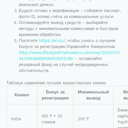
реальные деньги.
Будьте готовы к верификации – соберите паспорт,
фото‑ID, копию счёта за коммунальные услуги.
Оптимизируйте вывод средств – выбирайте
методы с минимальными комиссиями и быстрым
временем обработки.
Посетите
https://el.kz/
, чтобы узнать о лучшем
бонусе за регистрацию.Управляйте банкроллом
http://www.lifestylefinancialsvc.com/wp/2025/07/
24/3463898858002655138/
– оставляйте
резервный фонд на случай непредвиденных
обстоятельств.
Таблица сравнения лучших казахстанских казино
Бонус за
Минимальный
М
Казино
регистрацию
вывод
в
Банк
100 ₸ + 20
карт
Volta
200 ₸
спинов
PayPa