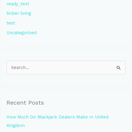
ready_text
Sober living
test
Uncategorized
S
e
a
r
Recent Posts
c
h
How Much Do Blackjack Dealers Make In United
f
Kingdom
o