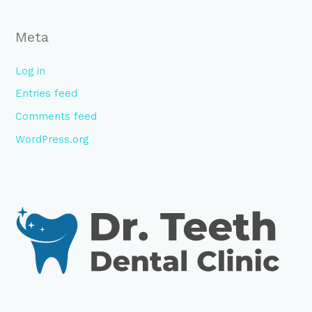
Meta
Log in
Entries feed
Comments feed
WordPress.org