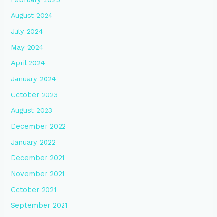
August 2024
July 2024
May 2024
April 2024
January 2024
October 2023
August 2023
December 2022
January 2022
December 2021
November 2021
October 2021
September 2021