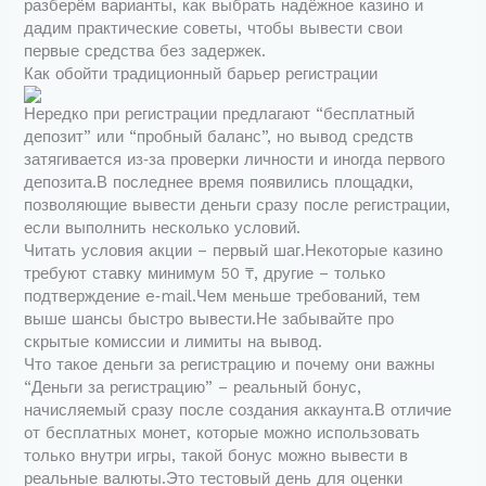
разберём варианты, как выбрать надёжное казино и
дадим практические советы, чтобы вывести свои
первые средства без задержек.
Как обойти традиционный барьер регистрации
Нередко при регистрации предлагают “бесплатный
депозит” или “пробный баланс”, но вывод средств
затягивается из‑за проверки личности и иногда первого
депозита.В последнее время появились площадки,
позволяющие вывести деньги сразу после регистрации,
если выполнить несколько условий.
Читать условия акции – первый шаг.Некоторые казино
требуют ставку минимум 50 ₸, другие – только
подтверждение e‑mail.Чем меньше требований, тем
выше шансы быстро вывести.Не забывайте про
скрытые комиссии и лимиты на вывод.
Что такое деньги за регистрацию и почему они важны
“Деньги за регистрацию” – реальный бонус,
начисляемый сразу после создания аккаунта.В отличие
от бесплатных монет, которые можно использовать
только внутри игры, такой бонус можно вывести в
реальные валюты.Это тестовый день для оценки