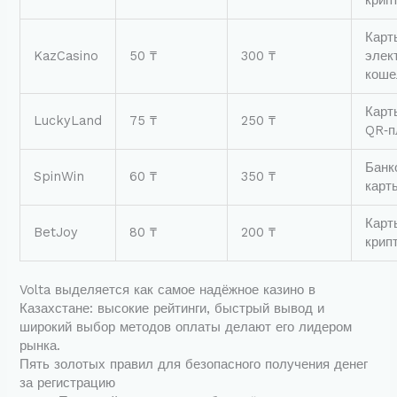
крип
Карт
KazCasino
50 ₸
300 ₸
элек
коше
Карт
LuckyLand
75 ₸
250 ₸
QR‑п
Банк
SpinWin
60 ₸
350 ₸
карты
Карт
BetJoy
80 ₸
200 ₸
крип
Volta выделяется как самое надёжное казино в
Казахстане: высокие рейтинги, быстрый вывод и
широкий выбор методов оплаты делают его лидером
рынка.
Пять золотых правил для безопасного получения денег
за регистрацию