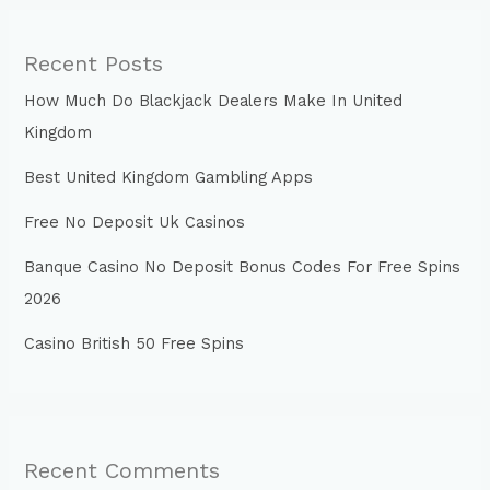
Recent Posts
How Much Do Blackjack Dealers Make In United
Kingdom
Best United Kingdom Gambling Apps
Free No Deposit Uk Casinos
Banque Casino No Deposit Bonus Codes For Free Spins
2026
Casino British 50 Free Spins
Recent Comments