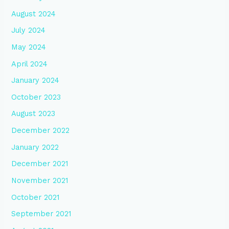
August 2024
July 2024
May 2024
April 2024
January 2024
October 2023
August 2023
December 2022
January 2022
December 2021
November 2021
October 2021
September 2021