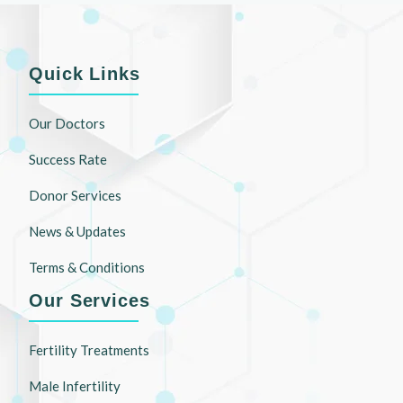
Quick Links
Our Doctors
Success Rate
Donor Services
News & Updates
Terms & Conditions
Our Services
Fertility Treatments
Male Infertility