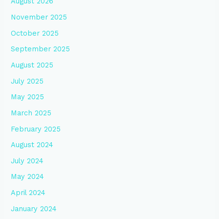
August 2026
November 2025
October 2025
September 2025
August 2025
July 2025
May 2025
March 2025
February 2025
August 2024
July 2024
May 2024
April 2024
January 2024