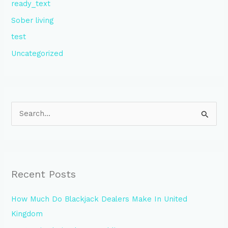
ready_text
Sober living
test
Uncategorized
S
e
a
r
Recent Posts
c
h
How Much Do Blackjack Dealers Make In United
f
Kingdom
o