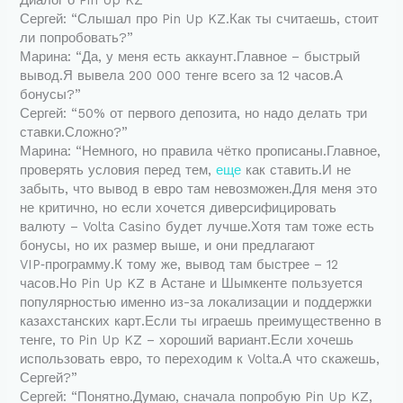
Диалог о Pin Up KZ
Сергей: “Слышал про Pin Up KZ.Как ты считаешь, стоит
ли попробовать?”
Марина: “Да, у меня есть аккаунт.Главное – быстрый
вывод.Я вывела 200 000 тенге всего за 12 часов.А
бонусы?”
Сергей: “50% от первого депозита, но надо делать три
ставки.Сложно?”
Марина: “Немного, но правила чётко прописаны.Главное,
проверять условия перед тем,
еще
как ставить.И не
забыть, что вывод в евро там невозможен.Для меня это
не критично, но если хочется диверсифицировать
валюту – Volta Casino будет лучше.Хотя там тоже есть
бонусы, но их размер выше, и они предлагают
VIP‑программу.К тому же, вывод там быстрее – 12
часов.Но Pin Up KZ в Астане и Шымкенте пользуется
популярностью именно из-за локализации и поддержки
казахстанских карт.Если ты играешь преимущественно в
тенге, то Pin Up KZ – хороший вариант.Если хочешь
использовать евро, то переходим к Volta.А что скажешь,
Сергей?”
Сергей: “Понятно.Думаю, сначала попробую Pin Up KZ,