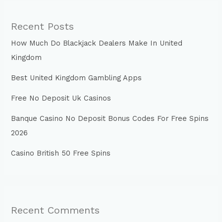
Recent Posts
How Much Do Blackjack Dealers Make In United
Kingdom
Best United Kingdom Gambling Apps
Free No Deposit Uk Casinos
Banque Casino No Deposit Bonus Codes For Free Spins
2026
Casino British 50 Free Spins
Recent Comments