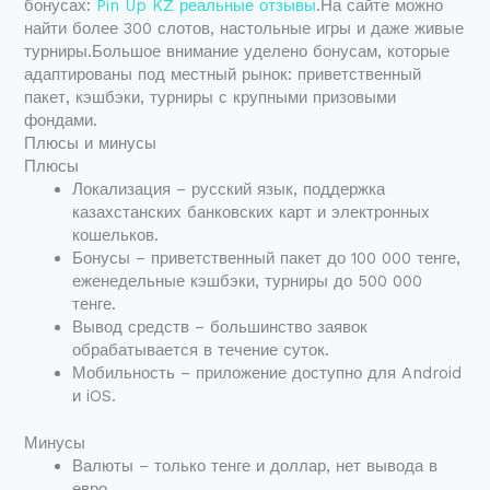
бонусах:
Pin Up KZ реальные отзывы
.На сайте можно
найти более 300 слотов, настольные игры и даже живые
турниры.Большое внимание уделено бонусам, которые
адаптированы под местный рынок: приветственный
пакет, кэшбэки, турниры с крупными призовыми
фондами.
Плюсы и минусы
Плюсы
Локализация – русский язык, поддержка
казахстанских банковских карт и электронных
кошельков.
Бонусы – приветственный пакет до 100 000 тенге,
еженедельные кэшбэки, турниры до 500 000
тенге.
Вывод средств – большинство заявок
обрабатывается в течение суток.
Мобильность – приложение доступно для Android
и iOS.
Минусы
Валюты – только тенге и доллар, нет вывода в
евро.