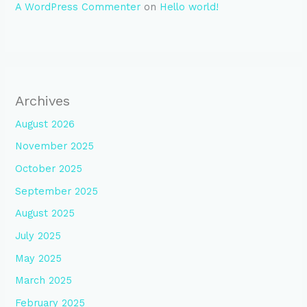
A WordPress Commenter
on
Hello world!
Archives
August 2026
November 2025
October 2025
September 2025
August 2025
July 2025
May 2025
March 2025
February 2025