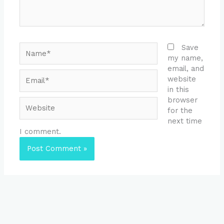
Name*
Save
my name,
email, and
Email*
website
in this
browser
Website
for the
next time
I comment.