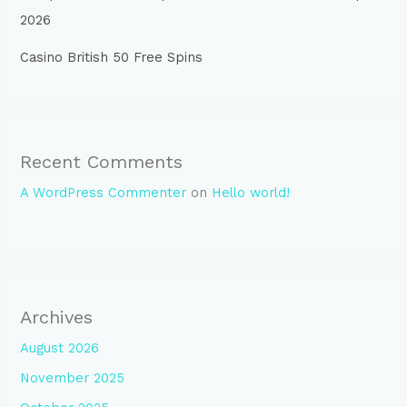
2026
Casino British 50 Free Spins
Recent Comments
A WordPress Commenter
on
Hello world!
Archives
August 2026
November 2025