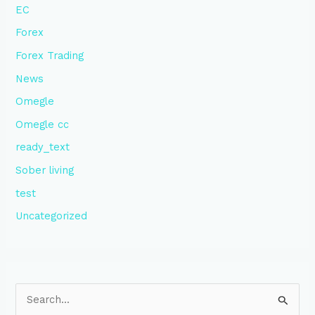
EC
Forex
Forex Trading
News
Omegle
Omegle cc
ready_text
Sober living
test
Uncategorized
S