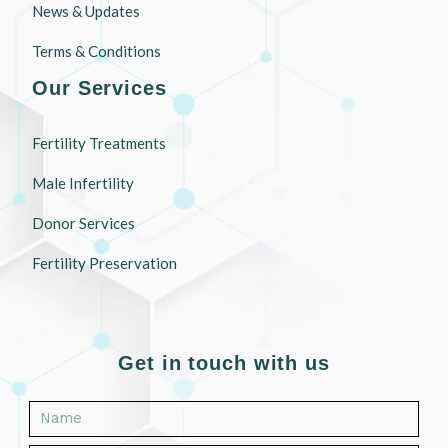
News & Updates
Terms & Conditions
Our Services
Fertility Treatments
Male Infertility
Donor Services
Fertility Preservation
Get in touch with us