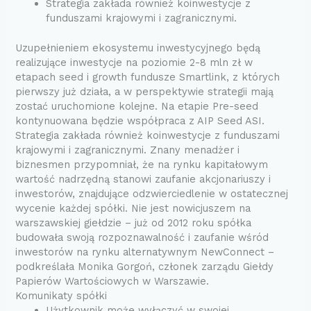
Strategia zakłada również koinwestycje z
funduszami krajowymi i zagranicznymi.
Uzupełnieniem ekosystemu inwestycyjnego będą
realizujące inwestycje na poziomie 2-8 mln zł w
etapach seed i growth fundusze Smartlink, z których
pierwszy już działa, a w perspektywie strategii mają
zostać uruchomione kolejne. Na etapie Pre-seed
kontynuowana będzie współpraca z AIP Seed ASI.
Strategia zakłada również koinwestycje z funduszami
krajowymi i zagranicznymi. Znany menadżer i
biznesmen przypomniał, że na rynku kapitałowym
wartość nadrzędną stanowi zaufanie akcjonariuszy i
inwestorów, znajdujące odzwierciedlenie w ostatecznej
wycenie każdej spółki. Nie jest nowicjuszem na
warszawskiej giełdzie – już od 2012 roku spółka
budowała swoją rozpoznawalność i zaufanie wśród
inwestorów na rynku alternatywnym NewConnect –
podkreślała Monika Gorgoń, członek zarządu Giełdy
Papierów Wartościowych w Warszawie.
Komunikaty spółki
Użytkownik może wyłączyć w swojej