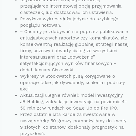
przeglądarce internetowej opcję przyjmowania
ciasteczek, lub dostosować ich ustawienia.
Powyższy wykres służy jedynie do szybkiego
podglądu notowań.
– Chcemy je zdobywać nie poprzez publikowanie
entuzjastycznych raportów czy komunikatów, ale
konsekwentną realizację globalnej strategii naszej
firmy, uczciwy i otwarty dialog ze wszystkimi
interesariuszami oraz „dowożenie”
satysfakcjonujących wyników finansowych –
dodał January Ciszewski.
Wykresy w StockWatch.pl są korygowane o
operacje takie jak dywidendy, scalenia i podziały
akcji.
Aktualizacji ulegnie również model inwestycyjny
JR Holding, zakładając inwestycje na poziomie 4-
50 mln zł w rundach od Scale Up do Pre IPO.
Przez ostatnie lata każde zainwestowane w
naszą spółkę 50 groszy pomnożyliśmy do kwoty
9 złotych, co stanowi doskonały prognostyk na
przyszłość.