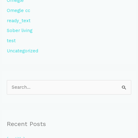
Omegle
Omegle cc
ready_text
Sober living
test
Uncategorized
S
e
a
r
Recent Posts
c
h