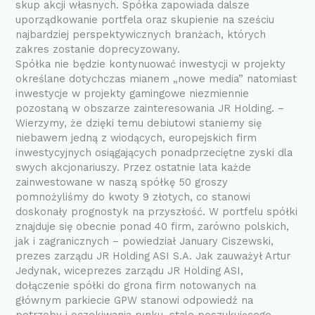
skup akcji własnych. Spółka zapowiada dalsze
uporządkowanie portfela oraz skupienie na sześciu
najbardziej perspektywicznych branżach, których
zakres zostanie doprecyzowany.
Spółka nie będzie kontynuować inwestycji w projekty
określane dotychczas mianem „nowe media” natomiast
inwestycje w projekty gamingowe niezmiennie
pozostaną w obszarze zainteresowania JR Holding. –
Wierzymy, że dzięki temu debiutowi staniemy się
niebawem jedną z wiodących, europejskich firm
inwestycyjnych osiągających ponadprzeciętne zyski dla
swych akcjonariuszy. Przez ostatnie lata każde
zainwestowane w naszą spółkę 50 groszy
pomnożyliśmy do kwoty 9 złotych, co stanowi
doskonały prognostyk na przyszłość. W portfelu spółki
znajduje się obecnie ponad 40 firm, zarówno polskich,
jak i zagranicznych – powiedział January Ciszewski,
prezes zarządu JR Holding ASI S.A. Jak zauważył Artur
Jedynak, wiceprezes zarządu JR Holding ASI,
dołączenie spółki do grona firm notowanych na
głównym parkiecie GPW stanowi odpowiedź na