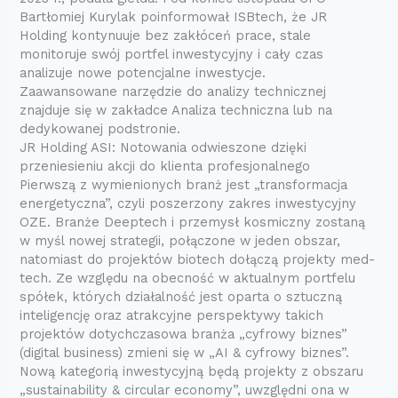
Bartłomiej Kurylak poinformował ISBtech, że JR
Holding kontynuuje bez zakłóceń prace, stale
monitoruje swój portfel inwestycyjny i cały czas
analizuje nowe potencjalne inwestycje.
Zaawansowane narzędzie do analizy technicznej
znajduje się w zakładce Analiza techniczna lub na
dedykowanej podstronie.
JR Holding ASI: Notowania odwieszone dzięki
przeniesieniu akcji do klienta profesjonalnego
Pierwszą z wymienionych branż jest „transformacja
energetyczna”, czyli poszerzony zakres inwestycyjny
OZE. Branże Deeptech i przemysł kosmiczny zostaną
w myśl nowej strategii, połączone w jeden obszar,
natomiast do projektów biotech dołączą projekty med-
tech. Ze względu na obecność w aktualnym portfelu
spółek, których działalność jest oparta o sztuczną
inteligencję oraz atrakcyjne perspektywy takich
projektów dotychczasowa branża „cyfrowy biznes”
(digital business) zmieni się w „AI & cyfrowy biznes”.
Nową kategorią inwestycyjną będą projekty z obszaru
„sustainability & circular economy”, uwzględni ona w