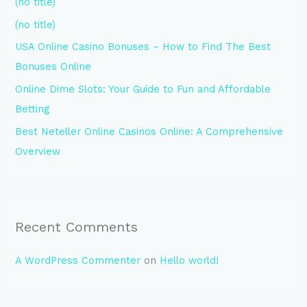
(no title)
f
(no title)
o
USA Online Casino Bonuses – How to Find The Best
r
Bonuses Online
:
Online Dime Slots: Your Guide to Fun and Affordable
Betting
Best Neteller Online Casinos Online: A Comprehensive
Overview
Recent Comments
A WordPress Commenter
on
Hello world!