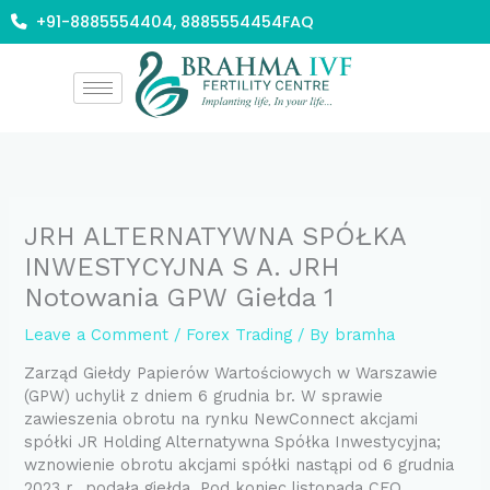
Skip
+91-8885554404, 8885554454
FAQ
to
content
JRH ALTERNATYWNA SPÓŁKA
INWESTYCYJNA S A. JRH
Notowania GPW Giełda 1
Leave a Comment
/
Forex Trading
/ By
bramha
Zarząd Giełdy Papierów Wartościowych w Warszawie
(GPW) uchylił z dniem 6 grudnia br. W sprawie
zawieszenia obrotu na rynku NewConnect akcjami
spółki JR Holding Alternatywna Spółka Inwestycyjna;
wznowienie obrotu akcjami spółki nastąpi od 6 grudnia
2023 r., podała giełda. Pod koniec listopada CFO