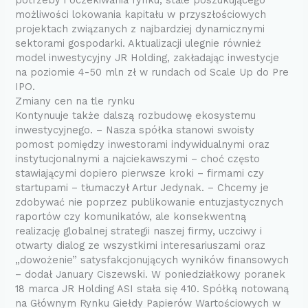
potrzeby i oczekiwania rynku, stale poszukującego
możliwości lokowania kapitału w przyszłościowych
projektach związanych z najbardziej dynamicznymi
sektorami gospodarki. Aktualizacji ulegnie również
model inwestycyjny JR Holding, zakładając inwestycje
na poziomie 4-50 mln zł w rundach od Scale Up do Pre
IPO.
Zmiany cen na tle rynku
Kontynuuje także dalszą rozbudowę ekosystemu
inwestycyjnego. – Nasza spółka stanowi swoisty
pomost pomiędzy inwestorami indywidualnymi oraz
instytucjonalnymi a najciekawszymi – choć często
stawiającymi dopiero pierwsze kroki – firmami czy
startupami – tłumaczył Artur Jedynak. – Chcemy je
zdobywać nie poprzez publikowanie entuzjastycznych
raportów czy komunikatów, ale konsekwentną
realizację globalnej strategii naszej firmy, uczciwy i
otwarty dialog ze wszystkimi interesariuszami oraz
„dowożenie” satysfakcjonujących wyników finansowych
– dodał January Ciszewski. W poniedziałkowy poranek
18 marca JR Holding ASI stała się 410. Spółką notowaną
na Głównym Rynku Giełdy Papierów Wartościowych w