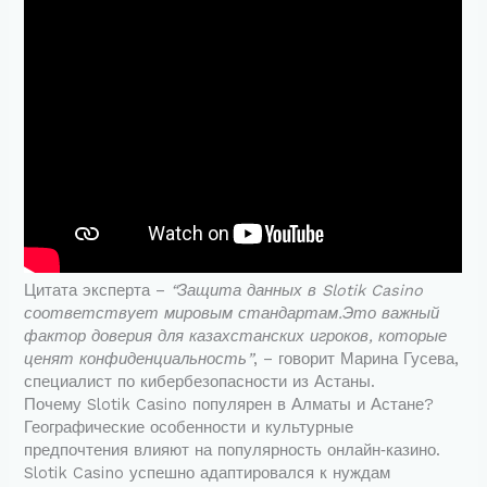
Цитата эксперта –
“Защита данных в Slotik Casino
соответствует мировым стандартам.Это важный
фактор доверия для казахстанских игроков, которые
ценят конфиденциальность”
, – говорит Марина Гусева,
специалист по кибербезопасности из Астаны.
Почему Slotik Casino популярен в Алматы и Астане?
Географические особенности и культурные
предпочтения влияют на популярность онлайн‑казино.
Slotik Casino успешно адаптировался к нуждам