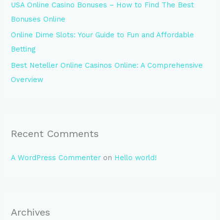
USA Online Casino Bonuses – How to Find The Best
r
Bonuses Online
:
Online Dime Slots: Your Guide to Fun and Affordable
Betting
Best Neteller Online Casinos Online: A Comprehensive
Overview
Recent Comments
A WordPress Commenter
on
Hello world!
Archives