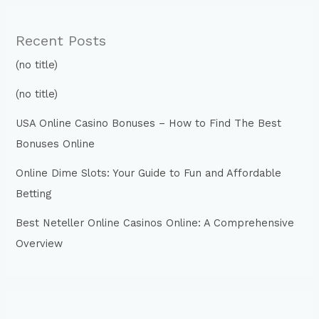
Recent Posts
(no title)
(no title)
USA Online Casino Bonuses – How to Find The Best
Bonuses Online
Online Dime Slots: Your Guide to Fun and Affordable
Betting
Best Neteller Online Casinos Online: A Comprehensive
Overview