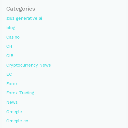
Categories
a16z generative ai
blog
Casino
CH
CIB
Cryptocurrency News
EC
Forex
Forex Trading
News
Omegle
Omegle cc