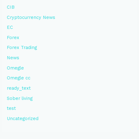
CIB
Cryptocurrency News
EC
Forex
Forex Trading
News
Omegle
Omegle cc
ready_text
Sober living
test
Uncategorized