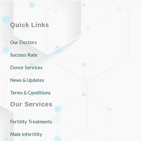
Quick Links
Our Doctors
Success Rate
Donor Services
News & Updates
Terms & Conditions
Our Services
Fertility Treatments
Male Infertility