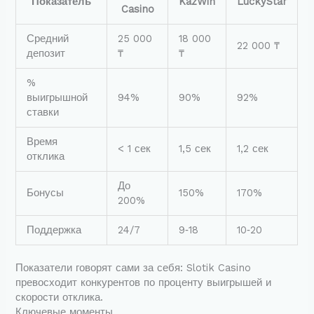
Показатель
KazWin
LuckyStar
Casino
Средний
25 000
18 000
22 000 ₸
депозит
₸
₸
%
выигрышной
94%
90%
92%
ставки
Время
< 1 сек
1,5 сек
1,2 сек
отклика
До
Бонусы
150%
170%
200%
Поддержка
24/7
9‑18
10‑20
Показатели говорят сами за себя: Slotik Casino
превосходит конкурентов по проценту выигрышей и
скорости отклика.
Ключевые моменты