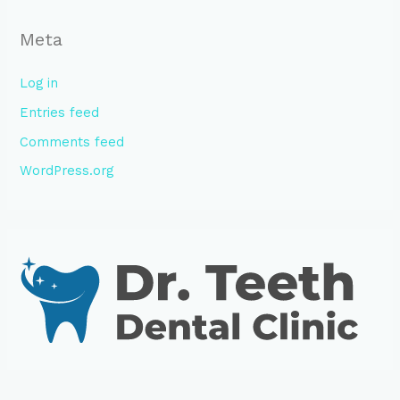
Meta
Log in
Entries feed
Comments feed
WordPress.org