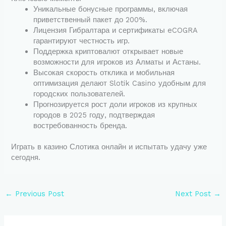
Уникальные бонусные программы, включая
приветственный пакет до 200%.
Лицензия Гибралтара и сертификаты eCOGRA
гарантируют честность игр.
Поддержка криптовалют открывает новые
возможности для игроков из Алматы и Астаны.
Высокая скорость отклика и мобильная
оптимизация делают Slotik Casino удобным для
городских пользователей.
Прогнозируется рост доли игроков из крупных
городов в 2025 году, подтверждая
востребованность бренда.
Играть в казино Слотика онлайн и испытать удачу уже
сегодня.
←
Previous Post
Next Post
→