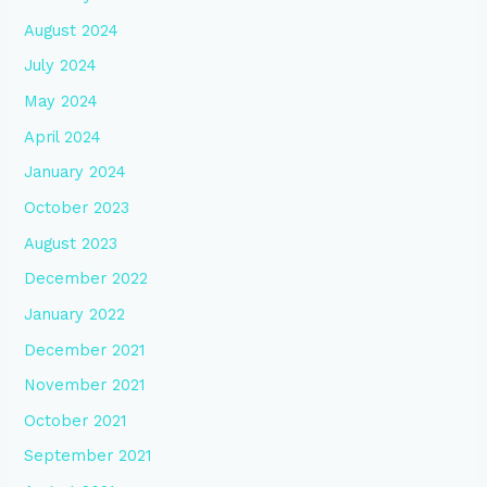
August 2024
July 2024
May 2024
April 2024
January 2024
October 2023
August 2023
December 2022
January 2022
December 2021
November 2021
October 2021
September 2021