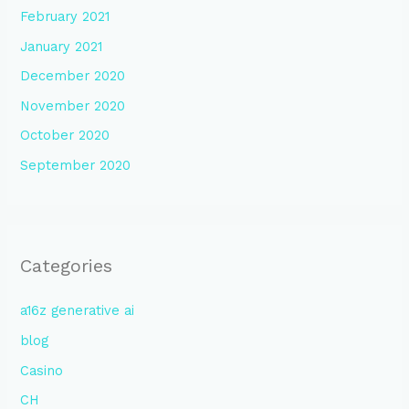
February 2021
January 2021
December 2020
November 2020
October 2020
September 2020
Categories
a16z generative ai
blog
Casino
CH