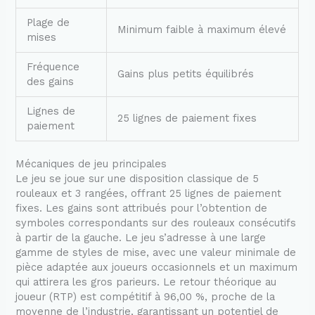
Plage de
Minimum faible à maximum élevé
mises
Fréquence
Gains plus petits équilibrés
des gains
Lignes de
25 lignes de paiement fixes
paiement
Mécaniques de jeu principales
Le jeu se joue sur une disposition classique de 5
rouleaux et 3 rangées, offrant 25 lignes de paiement
fixes. Les gains sont attribués pour l’obtention de
symboles correspondants sur des rouleaux consécutifs
à partir de la gauche. Le jeu s’adresse à une large
gamme de styles de mise, avec une valeur minimale de
pièce adaptée aux joueurs occasionnels et un maximum
qui attirera les gros parieurs. Le retour théorique au
joueur (RTP) est compétitif à 96,00 %, proche de la
moyenne de l’industrie, garantissant un potentiel de