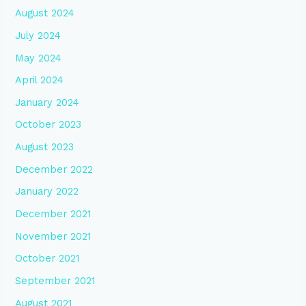
August 2024
July 2024
May 2024
April 2024
January 2024
October 2023
August 2023
December 2022
January 2022
December 2021
November 2021
October 2021
September 2021
August 2021