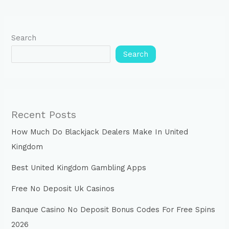
Search
Search
Recent Posts
How Much Do Blackjack Dealers Make In United
Kingdom
Best United Kingdom Gambling Apps
Free No Deposit Uk Casinos
Banque Casino No Deposit Bonus Codes For Free Spins
2026