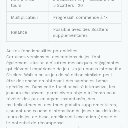
tours
5 Scatters : 20
Multiplicateur
Progressif, commence à 1x
Possible avec des Scatters
Relance
supplémentaires
Autres fonctionnalités potentielles
Certaines versions ou descriptions du jeu font
également allusion à d’autres mécaniques engageantes
qui élèvent l’expérience de jeu. Un jeu bonus interactif «
Chicken Walk » ou un jeu de sélection similaire peut
être déclenché en obtenant des symboles bonus
spécifiques. Dans cette fonctionnalité interactive, les
joueurs choisissent parmi divers objets à l’écran pour
révéler des prix en argent instantanés, des
multiplicateurs ou des tours gratuits supplémentaires,
ajoutant une couche d’interaction du joueur au-delà des
tours de jeu de base, améliorant l’excitation globale et
le potentiel de récompense.