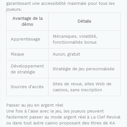
garantissant une accessibilité maximale pour tous les
joueurs.
Avantage de la
Détails
démo
Mécaniques, volatilité,
Apprentissage
fonctionnalités bonus
Risque
Aucun, gratuit
Développement
Stratégie de jeu personnalisée
de stratégie
Sites de revue, sites Web de
Sources d’accès
casinos, sans inscription
Passer au jeu en argent réel
Une fois à l’aise avec le jeu, les joueurs peuvent
facilement passer au mode argent réel à La Clef Revival
ou dans tout autre casino proposant des titres de KA