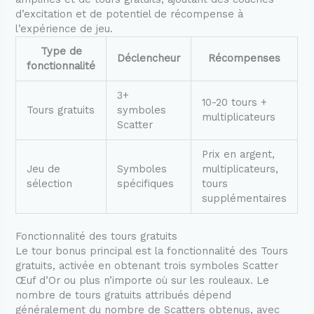
d’excitation et de potentiel de récompense à
l’expérience de jeu.
Type de
Déclencheur
Récompenses
fonctionnalité
3+
10-20 tours +
Tours gratuits
symboles
multiplicateurs
Scatter
Prix en argent,
Jeu de
Symboles
multiplicateurs,
sélection
spécifiques
tours
supplémentaires
Fonctionnalité des tours gratuits
Le tour bonus principal est la fonctionnalité des Tours
gratuits, activée en obtenant trois symboles Scatter
Œuf d’Or ou plus n’importe où sur les rouleaux. Le
nombre de tours gratuits attribués dépend
généralement du nombre de Scatters obtenus, avec