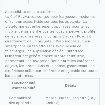
Accessibilité de la plateforme
La Clef Revival est conçue pour les joueurs modernes,
offrant un accès fluide sur tous les appareils. La
plateforme est entièrement optimisée pour le jeu
mobile, ce qui signifie que les joueurs peuvent profiter
de leurs jeux préférés, y compris Chicken Road 2.0,
directement via un navigateur Web mobile sur leur
smartphone ou tablette sans avoir besoin de
télécharger une application dédiée. L’interface
utilisateur est généralement propre et intuitive,
permettant une navigation facile entre les catégories
de jeux, les promotions et la caisse, garantissant une
expérience utilisateur cohérente et agréable sur toutes
les plateformes.
Fonctionnalité
Détails
d’accessibilité
Compatibilité
Mobile, Bureau, Tablette (iOS,
des appareils
Android)