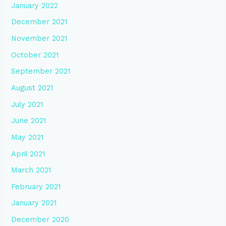
January 2022
December 2021
November 2021
October 2021
September 2021
August 2021
July 2021
June 2021
May 2021
April 2021
March 2021
February 2021
January 2021
December 2020