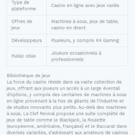
Type de
Casino en ligne avec jeux variés
plateforme
Offres de
Machines à sous, jeux de table,
jeux
casino en direct
Développeurs
Plusieurs, y compris KA Gaming
Joueurs occasionnels à
Public cible
professionnels
Bibliothèque de jeux
La force du casino réside dans sa vaste collection de
jeux, offrant aux joueurs un accès à un large éventail
d’options, y compris des centaines de machines à sous
en ligne provenant à la fois de géants de l’industrie et
de studios innovants plus petits. Au-delà des machines
à sous, La Clef Revival propose une suite complète de
jeux de table comme le Blackjack, la Roulette
(européenne, américaine, française) et le Baccarat dans
diverses variantes, s’adressant aux amateurs de casinos