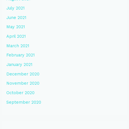
July 2021
June 2021
May 2021
April 2021
March 2021
February 2021
January 2021
December 2020
November 2020
October 2020
September 2020