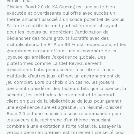
Verdict final
Chicken Road 2.0 de KA Gaming est une suite bien
exécutée et divertissante qui offre avec succès un
thème amusant associé à un solide potentiel de bonus.
Sa forte volatilité le rend particulièrement attrayant
pour les joueurs qui apprécient l’anticipation de
déclencher des tours gratuits lucratifs avec des
multiplicateurs. Le RTP de 96 % est respectable, et les
graphismes cartoon offrent une atmosphère de jeu
joyeuse qui améliore l’expérience globale. Des
plateformes comme La Clef Revival servent
d’excellents hubs pour accéder à ce titre et à une
multitude d’autres jeux, offrant un environnement de
jeu complet. Lors du choix d’un casino, les joueurs
devraient considérer des facteurs tels que la licence, la
sécurité, les méthodes de paiement et le support
client en plus de la bibliothèque de jeux pour garantir
une expérience sûre et agréable. En résumé, Chicken
Road 2.0 est une machine à sous recommandée pour
les joueurs à la recherche d’un thème insouciant
combiné à une excitation à forte volatilité. Essayer la
version démo en premier est fortement conseillé pour