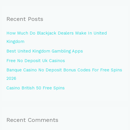
a
r
Recent Posts
c
h
How Much Do Blackjack Dealers Make In United
f
Kingdom
o
Best United Kingdom Gambling Apps
r
Free No Deposit Uk Casinos
:
Banque Casino No Deposit Bonus Codes For Free Spins
2026
Casino British 50 Free Spins
Recent Comments