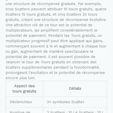
une structure de récompense graduée. Par exemple,
trois Scatters peuvent attribuer 10 tours gratuits, quatre
Scatters 15 tours gratuits, et cinq Scatters 20 tours
gratuits, créant une structure de récompense évolutive.
Une attraction clé de ce tour est le potentiel de
multiplicateurs, qui amplifient considérablement le
potentiel de paiement. Pendant les Tours gratuits, un
multiplicateur progressif peut être appliqué aux gains,
commençant souvent à 1x et augmentant à chaque tour
ou gain, augmentant de manière spectaculaire le
potentiel de paiement. Il est souvent possible de
relancer le tour de Tours gratuits en obtenant des
Scatters supplémentaires pendant la fonctionnalité,
prolongeant l’excitation et le potentiel de récompense
encore plus loin.
Aspect des
Détails
tours gratuits
Déclencheur
3+ symboles Scatter
Nombre de
3 Scatters : 10 | 4 Scatters : 15 |