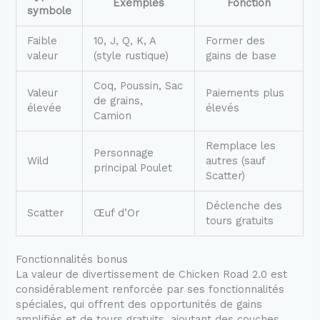
Exemples
Fonction
symbole
Faible
10, J, Q, K, A
Former des
valeur
(style rustique)
gains de base
Coq, Poussin, Sac
Valeur
Paiements plus
de grains,
élevée
élevés
Camion
Remplace les
Personnage
Wild
autres (sauf
principal Poulet
Scatter)
Déclenche des
Scatter
Œuf d’Or
tours gratuits
Fonctionnalités bonus
La valeur de divertissement de Chicken Road 2.0 est
considérablement renforcée par ses fonctionnalités
spéciales, qui offrent des opportunités de gains
amplifiés et de tours gratuits, ajoutant des couches