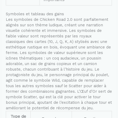
Symboles et tableau des gains
Les symboles de Chicken Road 2.0 sont parfaitement
alignés sur son thème ludique, créant une narration
visuelle cohérente et immersive. Les symboles de
faible valeur sont représentés par les royaux
classiques des cartes (10, J, Q, K, A) stylisés avec une
esthétique rustique en bois, évoquant une ambiance de
ferme. Les symboles de valeur supérieure sont les
icônes thématiques : un coq audacieux, un poussin
adorable, un sac de grains copieux et un camion
robuste, chacun contribuant à l’histoire du jeu. Le
protagoniste du jeu, le personnage principal du poulet,
agit comme le symbole Wild, capable de remplacer
tous les autres symboles sauf le Scatter pour aider à
former des combinaisons gagnantes. L’Œuf d’Or sert de
symbole Scatter, qui est la clé pour activer le tour
bonus principal, ajoutant de l’excitation à chaque tour et
améliorant le potentiel de récompense du jeu.
Type de